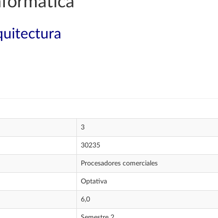
nformática
quitectura
3
30235
Procesadores comerciales
Optativa
6,0
Semestre 2