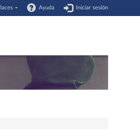
laces
Ayuda
Iniciar sesión