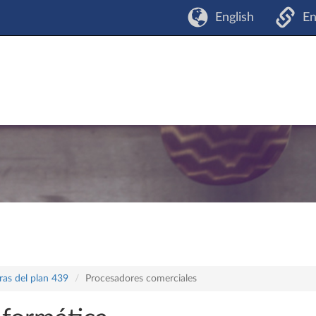
English
En
ras del plan 439
Procesadores comerciales