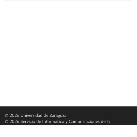
© 2026 Universidad de Zaragoza
© 2026 Servicio de Informática y Comunicaciones de la
Universidad de Zaragoza (
SICUZ
)
Universidad de Zaragoza