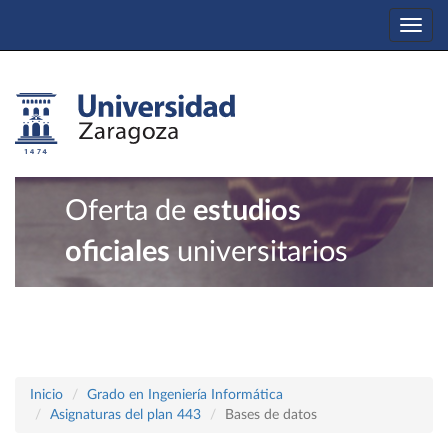
Togg
navi
Oferta de
estudios
oficiales
universitarios
Inicio
Grado en Ingeniería Informática
Asignaturas del plan 443
Bases de datos