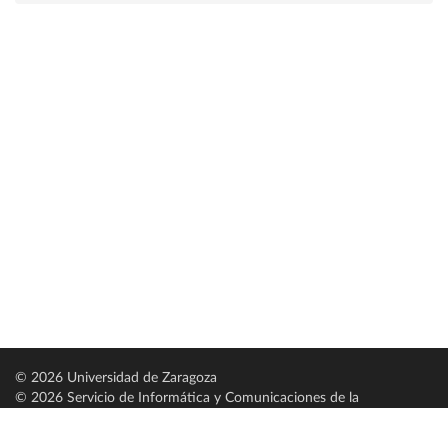
© 2026 Universidad de Zaragoza
© 2026 Servicio de Informática y Comunicaciones de la
Universidad de Zaragoza (
SICUZ
)
Universidad de Zaragoza