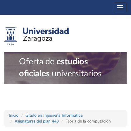
Togg
navi
Oferta de
estudios
oficiales
universitarios
Inicio
Grado en Ingeniería Informática
Asignaturas del plan 443
Teoría de la computación