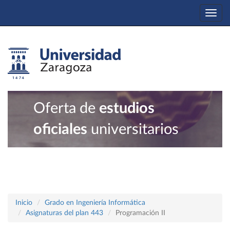
Togg
navi
Oferta de
estudios
oficiales
universitarios
Inicio
Grado en Ingeniería Informática
Asignaturas del plan 443
Programación II