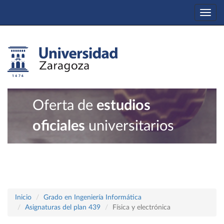
Togg
navi
Oferta de
estudios
oficiales
universitarios
Inicio
Grado en Ingeniería Informática
Asignaturas del plan 439
Física y electrónica