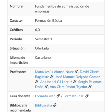
Nombre
Fundamentos de administración de
empresas
Carácter
Formación Básica
Créditos
6,0
Periodo
Semestre 1
Situación
Ofertada
Idioma de
Castellano
impartición
Profesores
María Jesús Alonso Nuez
,
David Ciprés
Bagüeste
,
José Manuel Delgado Gómez
,
Ana Isabel Gil Lacruz
,
Sergio Palomas
Doña
,
Ana Clara Pastor Tejedor
Guía docente
Formato web
/
Formato PDF
Bibliografía
Bibliografía
recomendada