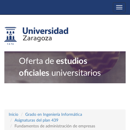
Togg
navi
Oferta de
estudios
oficiales
universitarios
Inicio
Grado en Ingeniería Informática
Asignaturas del plan 439
Fundamentos de administración de empresas