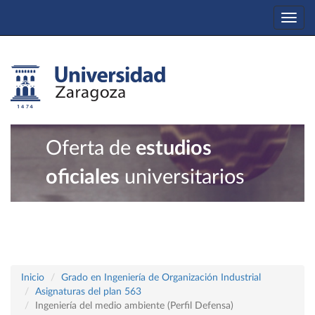
Togg
navi
Oferta de
estudios
oficiales
universitarios
Inicio
Grado en Ingeniería de Organización Industrial
Asignaturas del plan 563
Ingeniería del medio ambiente (Perfil Defensa)