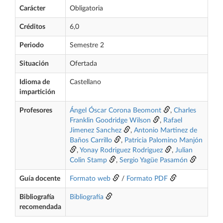
Carácter
Obligatoria
Créditos
6,0
Periodo
Semestre 2
Situación
Ofertada
Idioma de
Castellano
impartición
Profesores
Ángel Óscar Corona Beomont
,
Charles
Franklin Goodridge Wilson
,
Rafael
Jimenez Sanchez
,
Antonio Martinez de
Baños Carrillo
,
Patricia Palomino Manjón
,
Yonay Rodriguez Rodriguez
,
Julian
Colin Stamp
,
Sergio Yagüe Pasamón
Guía docente
Formato web
/
Formato PDF
Bibliografía
Bibliografía
recomendada