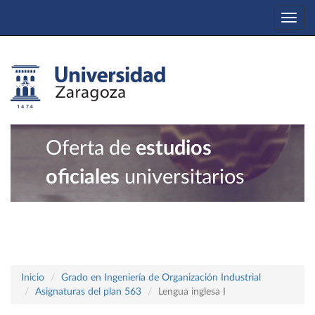
Togg
navi
Oferta de
estudios
oficiales
universitarios
Inicio
Grado en Ingeniería de Organización Industrial
Asignaturas del plan 563
Lengua inglesa I