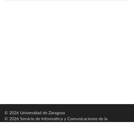
© 2026 Universidad de Zaragoza
© 2026 Servicio de Informática y Comunicaciones de la
Universidad de Zaragoza (
SICUZ
)
Universidad de Zaragoza