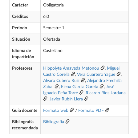
Carácter
Obligatoria
Créditos
6,0
Periodo
Semestre 1
Situación
Ofertada
Idioma de
Castellano
impartición
Profesores
Hippolyte Amaveda Metonou
,
Miguel
Castro Corella
,
Vera Cuartero Yagüe
,
Alvaro Cubero Ruiz
,
Alejandro Frechilla
Zabal
,
Elena García Gareta
,
José
Ignacio Peña Torre
,
Ricardo Rios Jordana
,
Javier Rubín Llera
Guía docente
Formato web
/
Formato PDF
Bibliografía
Bibliografía
recomendada