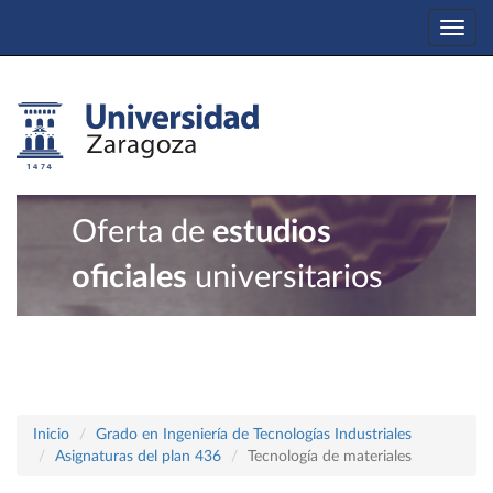
Togg
navi
Oferta de
estudios
oficiales
universitarios
Inicio
Grado en Ingeniería de Tecnologías Industriales
Asignaturas del plan 436
Tecnología de materiales