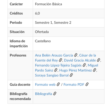
Carácter
Formación Básica
Créditos
6,0
Periodo
Semestre 1, Semestre 2
Situación
Ofertada
Idioma de
Castellano
impartición
Profesores
Ana Belén Arauzo García
,
César de la
Fuente del Rey
,
David Gracia Alcalde
,
Fernando López-Tejeira Sagüés
,
Miguel
Pardo Sainz
,
Hugo Pérez Martínez
,
Soraya Sangiao Barral
Guía docente
Formato web
/
Formato PDF
Bibliografía
Bibliografía
recomendada