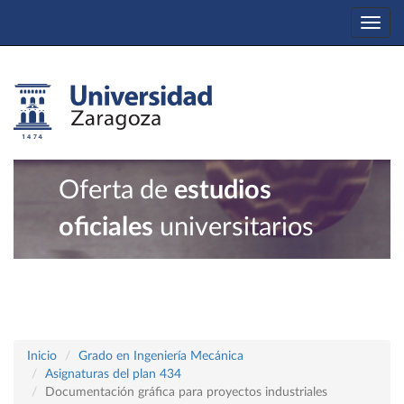
Togg
navi
Oferta de
estudios
oficiales
universitarios
Inicio
Grado en Ingeniería Mecánica
Asignaturas del plan 434
Documentación gráfica para proyectos industriales