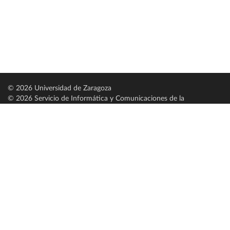
© 2026 Universidad de Zaragoza
© 2026 Servicio de Informática y Comunicaciones de la
Universidad de Zaragoza (
SICUZ
)
Universidad de Zaragoza
C/ Pedro Cerbuna, 12
ES-50009 Zaragoza
España / Spain
Tel: +34 976761000
ciu@unizar.es
Q-5018001-G
Servido por nodo: estudios