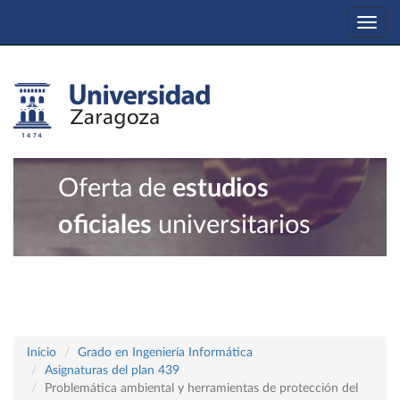
Togg
navi
Oferta de
estudios
oficiales
universitarios
Inicio
Grado en Ingeniería Informática
Asignaturas del plan 439
Problemática ambiental y herramientas de protección del