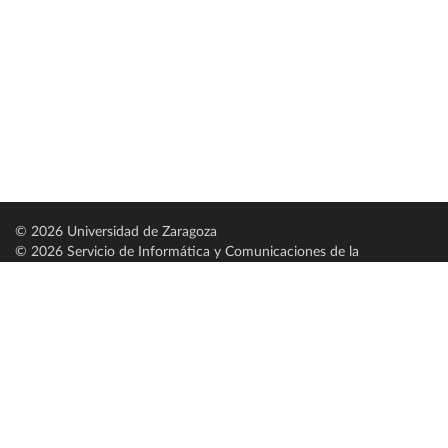
© 2026 Universidad de Zaragoza
© 2026 Servicio de Informática y Comunicaciones de la
Universidad de Zaragoza (
SICUZ
)
Universidad de Zaragoza
C/ Pedro Cerbuna, 12
ES-50009 Zaragoza
España / Spain
Tel: +34 976761000
ciu@unizar.es
Q-5018001-G