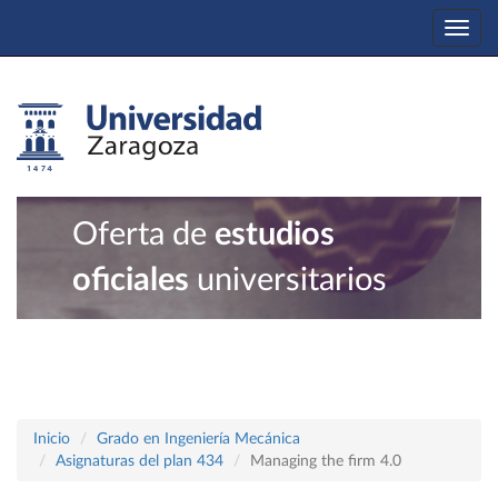
Togg
navi
Oferta de
estudios
oficiales
universitarios
Inicio
Grado en Ingeniería Mecánica
Asignaturas del plan 434
Managing the firm 4.0