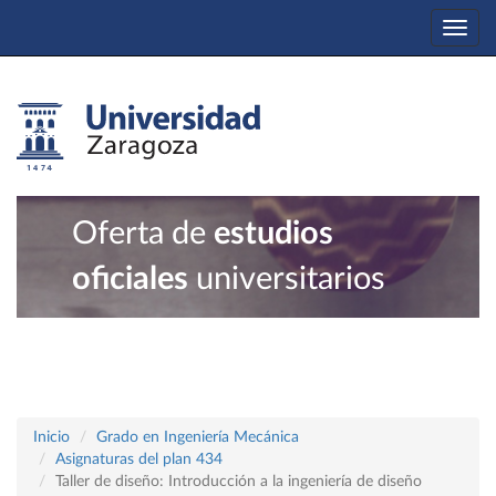
Togg
navi
Oferta de
estudios
oficiales
universitarios
Inicio
Grado en Ingeniería Mecánica
Asignaturas del plan 434
Taller de diseño: Introducción a la ingeniería de diseño