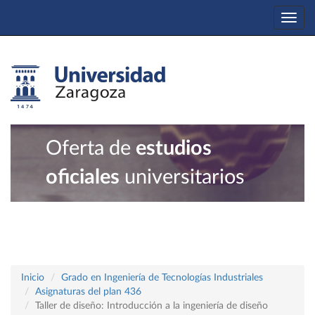
Togg
navi
Oferta de
estudios
oficiales
universitarios
Inicio
Grado en Ingeniería de Tecnologías Industriales
Asignaturas del plan 436
Taller de diseño: Introducción a la ingeniería de diseño