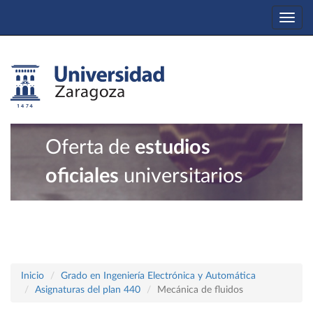
Togg
navi
Oferta de
estudios
oficiales
universitarios
Inicio
Grado en Ingeniería Electrónica y Automática
Asignaturas del plan 440
Mecánica de fluidos