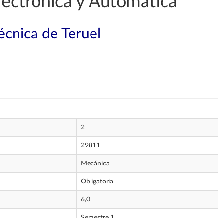
lectrónica y Automática
técnica de Teruel
2
29811
Mecánica
Obligatoria
6,0
Semestre 1