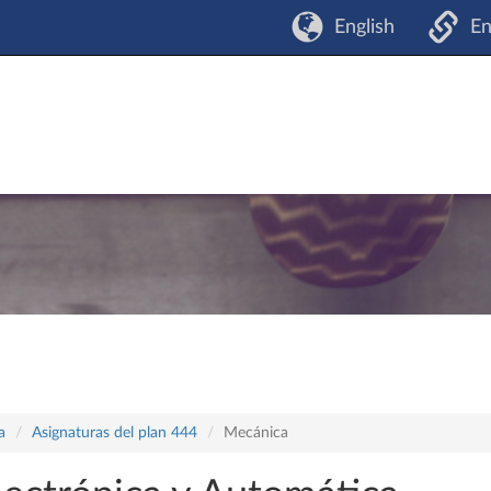
English
En
a
Asignaturas del plan 444
Mecánica