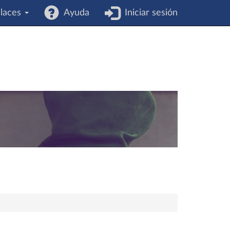
laces
Ayuda
Iniciar sesión