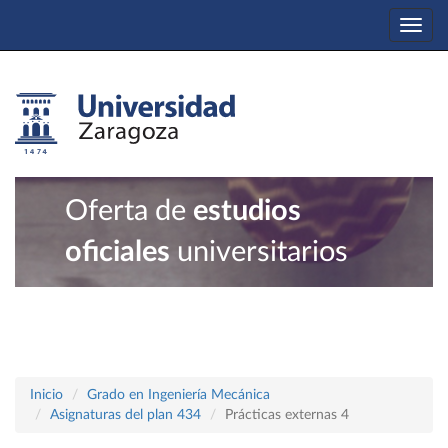
Togg
navi
Oferta de
estudios
oficiales
universitarios
Inicio
Grado en Ingeniería Mecánica
Asignaturas del plan 434
Prácticas externas 4