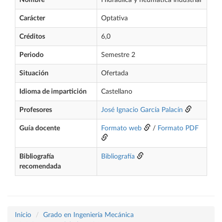
Nombre
Hidráulica y neumática industrial
Carácter
Optativa
Créditos
6,0
Periodo
Semestre 2
Situación
Ofertada
Idioma de impartición
Castellano
Profesores
José Ignacio García Palacín
Guía docente
Formato web
/
Formato PDF
Bibliografía
Bibliografía
recomendada
Inicio
Grado en Ingeniería Mecánica