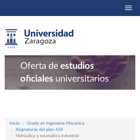
Togg
navi
Oferta de
estudios
oficiales
universitarios
Inicio
Grado en Ingeniería Mecánica
Asignaturas del plan 434
Hidráulica y neumática industrial