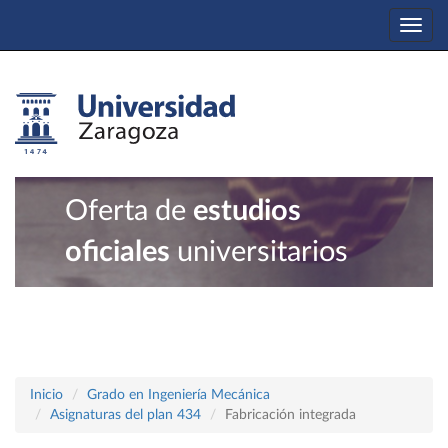
Togg
navi
Oferta de
estudios
oficiales
universitarios
Inicio
Grado en Ingeniería Mecánica
Asignaturas del plan 434
Fabricación integrada