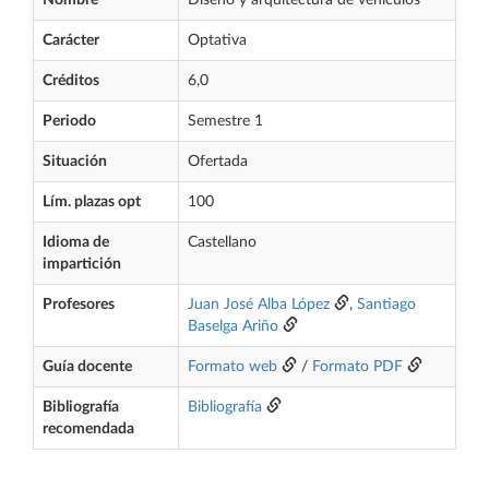
Nombre
Diseño y arquitectura de vehículos
Carácter
Optativa
Créditos
6,0
Periodo
Semestre 1
Situación
Ofertada
Lím. plazas opt
100
Idioma de
Castellano
impartición
Profesores
Juan José Alba López
,
Santiago
Baselga Ariño
Guía docente
Formato web
/
Formato PDF
Bibliografía
Bibliografía
recomendada