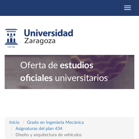
Togg
navi
Oferta de
estudios
oficiales
universitarios
Inicio
Grado en Ingeniería Mecánica
Asignaturas del plan 434
Diseño y arquitectura de vehículos