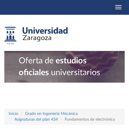
Togg
navi
Oferta de
estudios
oficiales
universitarios
Inicio
Grado en Ingeniería Mecánica
Asignaturas del plan 434
Fundamentos de electrónica