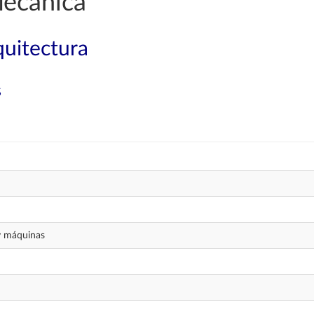
Mecánica
quitectura
s
y máquinas