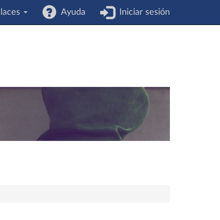
laces
Ayuda
Iniciar sesión