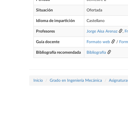
Situación
Ofertada
Idioma de impartición
Castellano
Profesores
Jorge Aísa Arenaz
,
F
Guía docente
Formato web
/
Form
Bibliografía recomendada
Bibliografía
Inicio
Grado en Ingeniería Mecánica
Asignatura