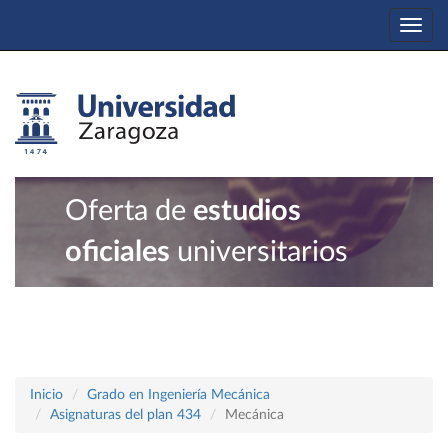
Togg
navi
Oferta de
estudios
oficiales
universitarios
Inicio
Grado en Ingeniería Mecánica
Asignaturas del plan 434
Mecánica