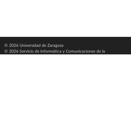
© 2026 Universidad de Zaragoza
© 2026 Servicio de Informática y Comunicaciones de la
Universidad de Zaragoza (
SICUZ
)
Universidad de Zaragoza
C/ Pedro Cerbuna, 12
ES-50009 Zaragoza
España / Spain
Tel: +34 976761000
ciu@unizar.es
Q-5018001-G
Servido por nodo: estudios