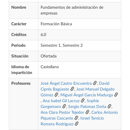
Nombre
Fundamentos de administración de
empresas
Carácter
Formación Básica
Créditos
6,0
Periodo
Semestre 1, Semestre 2
Situación
Ofertada
Idioma de
Castellano
impartición
Profesores
José Ángel Castro Encuentra
,
David
Ciprés Bagüeste
,
José Manuel Delgado
Gómez
,
Miguel Ángel García Madurga
,
Ana Isabel Gil Lacruz
,
Sophie
Gorgemans
,
Sergio Palomas Doña
,
Ana Clara Pastor Tejedor
,
Carlos Antonio
Piqueras Cascante
,
Israel Tarsicio
Romera Rodríguez