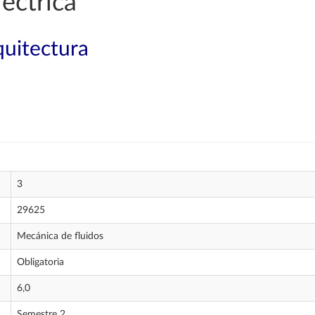
éctrica
quitectura
3
29625
Mecánica de fluidos
Obligatoria
6,0
Semestre 2