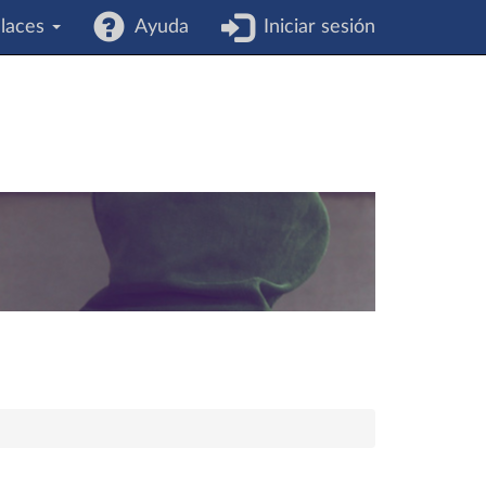
laces
Ayuda
Iniciar sesión