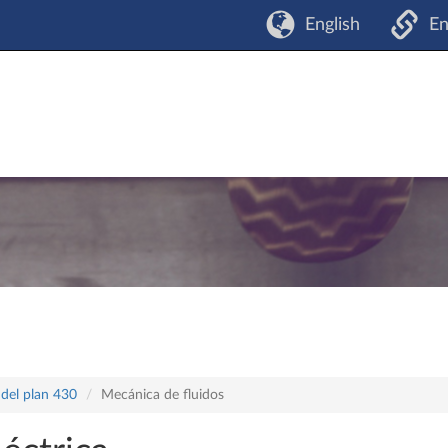
English
En
 del plan 430
Mecánica de fluidos