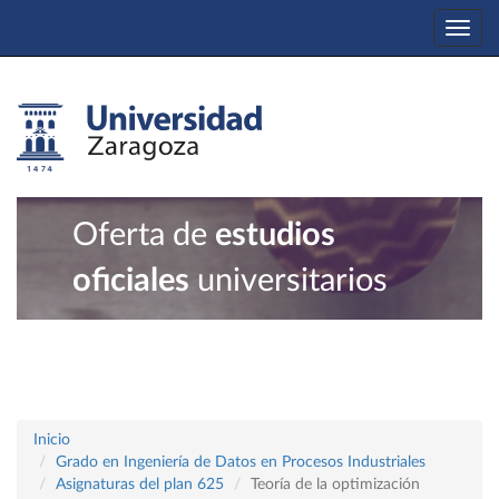
Togg
navi
Oferta de
estudios
oficiales
universitarios
Inicio
Grado en Ingeniería de Datos en Procesos Industriales
Asignaturas del plan 625
Teoría de la optimización