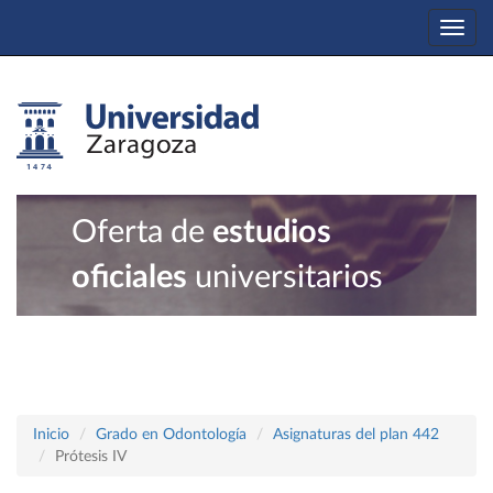
Togg
navi
Oferta de
estudios
oficiales
universitarios
Inicio
Grado en Odontología
Asignaturas del plan 442
Prótesis IV