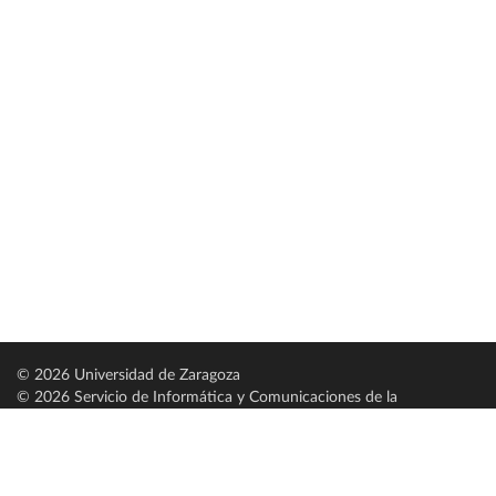
© 2026 Universidad de Zaragoza
© 2026 Servicio de Informática y Comunicaciones de la
Universidad de Zaragoza (
SICUZ
)
Universidad de Zaragoza
C/ Pedro Cerbuna, 12
ES-50009 Zaragoza