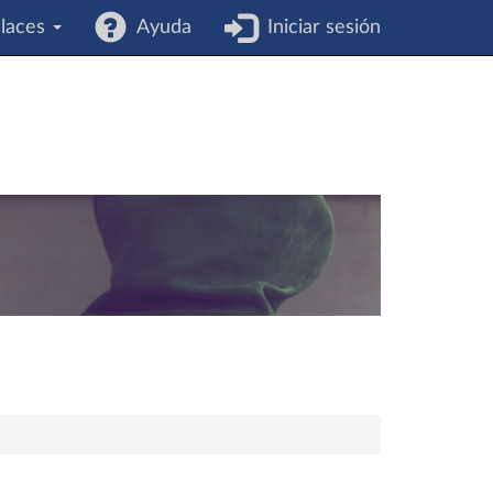
laces
Ayuda
Iniciar sesión