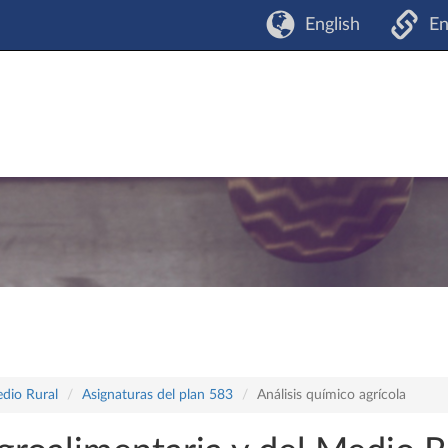
English
En
edio Rural
Asignaturas del plan 583
Análisis químico agrícola