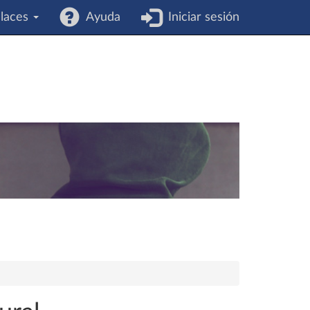
laces
Ayuda
Iniciar sesión