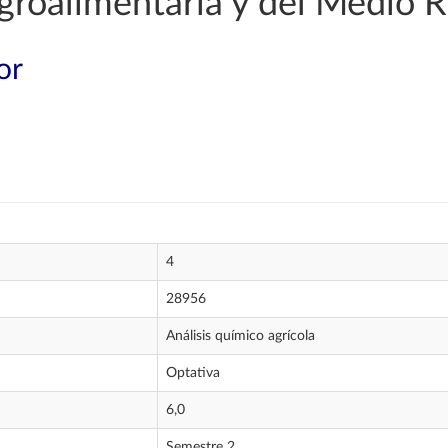
groalimentaria y del Medio R
or
4
28956
Análisis químico agrícola
Optativa
6,0
Semestre 2