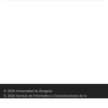
© 2026 Universidad de Zaragoza
© 2026 Servicio de Informática y Comunicaciones de la
Universidad de Zaragoza (
SICUZ
)
Universidad de Zaragoza