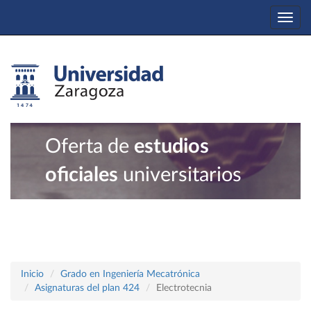
Togg
navi
Oferta de
estudios
oficiales
universitarios
Inicio
Grado en Ingeniería Mecatrónica
Asignaturas del plan 424
Electrotecnia