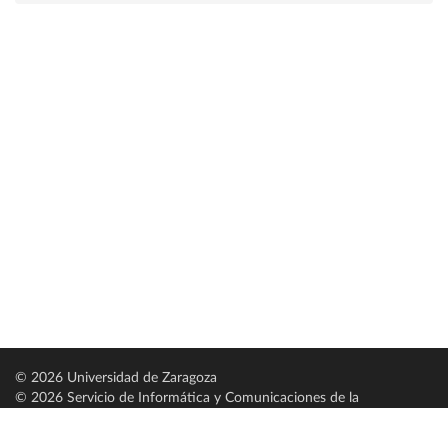
© 2026 Universidad de Zaragoza
© 2026 Servicio de Informática y Comunicaciones de la
Universidad de Zaragoza (
SICUZ
)
Universidad de Zaragoza