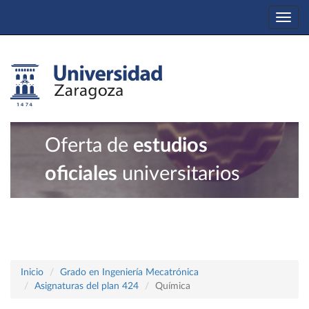
Togg
navi
Oferta de
estudios
oficiales
universitarios
Inicio
Grado en Ingeniería Mecatrónica
Asignaturas del plan 424
Química