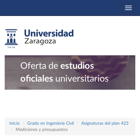
Togg
navi
Oferta de
estudios
oficiales
universitarios
Inicio
Grado en Ingeniería Civil
Asignaturas del plan 423
Mediciones y presupuestos