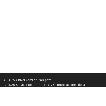
© 2026 Universidad de Zaragoza
© 2026 Servicio de Informática y Comunicaciones de la
Universidad de Zaragoza (
SICUZ
)
Universidad de Zaragoza
C/ Pedro Cerbuna, 12
ES-50009 Zaragoza