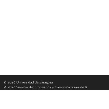
© 2026 Universidad de Zaragoza
© 2026 Servicio de Informática y Comunicaciones de la
Universidad de Zaragoza (
SICUZ
)
Universidad de Zaragoza
C/ Pedro Cerbuna, 12
ES-50009 Zaragoza