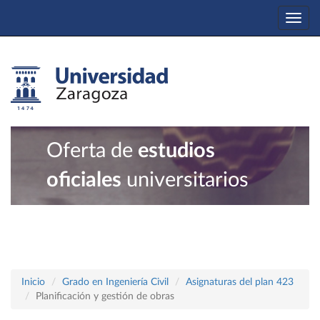
Togg
navi
Oferta de
estudios
oficiales
universitarios
Inicio
Grado en Ingeniería Civil
Asignaturas del plan 423
Planificación y gestión de obras