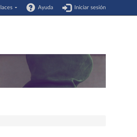
laces
Ayuda
Iniciar sesión