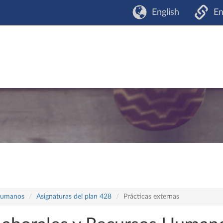
English
En
 Humanos
Asignaturas del plan 428
Prácticas externas