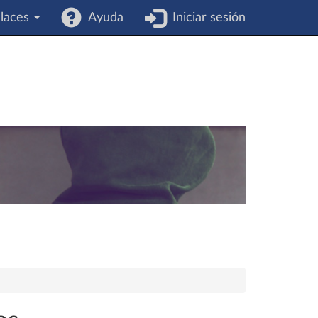
laces
Ayuda
Iniciar sesión