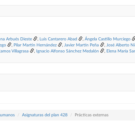
ina Arbués Dieste
,
Luis Cantarero Abad
,
Ángela Castillo Murciego
lego
,
Pilar Martín Hernández
,
Javier Martín Peña
,
José Alberto N
amos Villagrasa
,
Ignacio Alfonso Sánchez Medalón
,
Elena María Sa
 Humanos
Asignaturas del plan 428
Prácticas externas