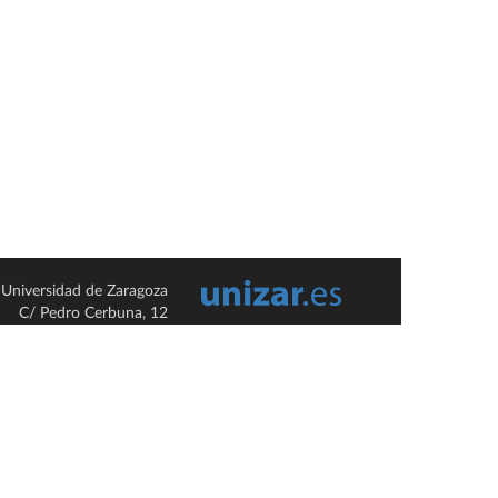
Universidad de Zaragoza
C/ Pedro Cerbuna, 12
ES-50009 Zaragoza
España / Spain
Tel: +34 976761000
ciu@unizar.es
Q-5018001-G