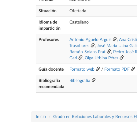
Situación
Ofertada
Idioma de
Castellano
impartición
Profesores
Antonio Aguelo Arguis
,
Ana Crist
Trasobares
,
José María Laina Gal
Ramón-Solans Prat
,
Pedro José R
Gari
,
Olga Urbina Pérez
Guía docente
Formato web
/
Formato PDF
Bibliografía
Bibliografía
recomendada
Inicio
Grado en Relaciones Laborales y Recursos