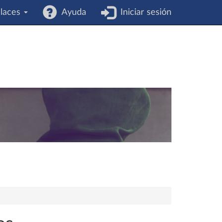
laces
Ayuda
Iniciar sesión