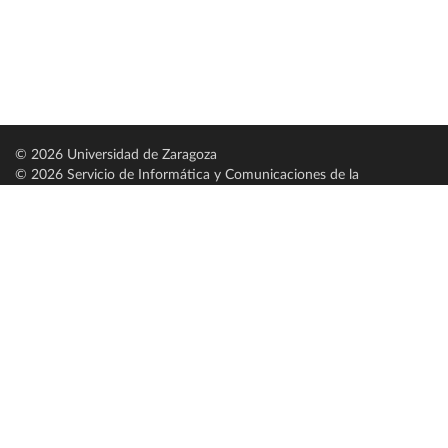
© 2026 Universidad de Zaragoza
© 2026 Servicio de Informática y Comunicaciones de la
Universidad de Zaragoza (
SICUZ
)
Universidad de Zaragoza
C/ Pedro Cerbuna, 12
ES-50009 Zaragoza
España / Spain
Tel: +34 976761000
ciu@unizar.es
Q-5018001-G
Servido por nodo: estudios