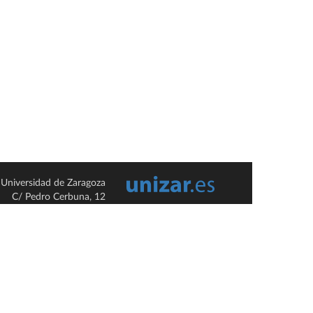
Universidad de Zaragoza
C/ Pedro Cerbuna, 12
ES-50009 Zaragoza
España / Spain
Tel: +34 976761000
ciu@unizar.es
Q-5018001-G