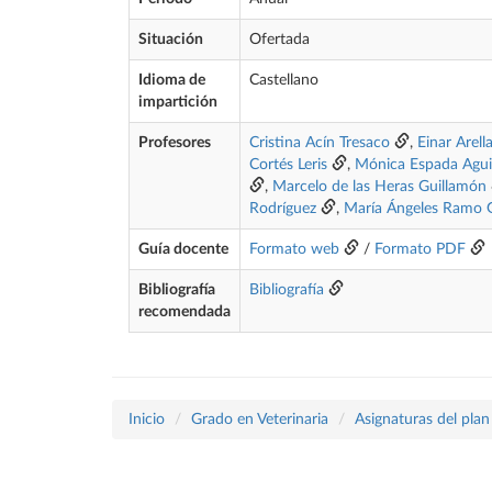
Situación
Ofertada
Idioma de
Castellano
impartición
Profesores
Cristina Acín Tresaco
,
Einar Arell
Cortés Leris
,
Mónica Espada Agui
,
Marcelo de las Heras Guillamón
Rodríguez
,
María Ángeles Ramo G
Guía docente
Formato web
/
Formato PDF
Bibliografía
Bibliografía
recomendada
Inicio
Grado en Veterinaria
Asignaturas del pla