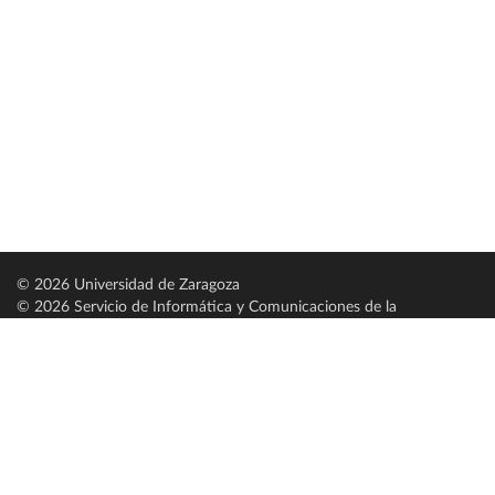
© 2026 Universidad de Zaragoza
© 2026 Servicio de Informática y Comunicaciones de la
Universidad de Zaragoza (
SICUZ
)
Universidad de Zaragoza
C/ Pedro Cerbuna, 12
ES-50009 Zaragoza
España / Spain
Tel: +34 976761000
ciu@unizar.es
Q-5018001-G