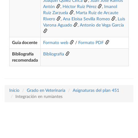
Joaquín Quílez Cinca
,
Juan José Ramos
Antón
,
Héctor Ruiz Pérez
,
Imanol
Ruiz Zarzuela
,
Marta Ruiz de Arcaute
Rivero
,
Ana Eloisa Sevilla Romeo
,
Luis
Varona Aguado
,
Antonio de Vega García
Guía docente
Formato web
/
Formato PDF
Bibliografía
Bibliografía
recomendada
Inicio
Grado en Veterinaria
Asignaturas del plan 451
Integración en rumiantes