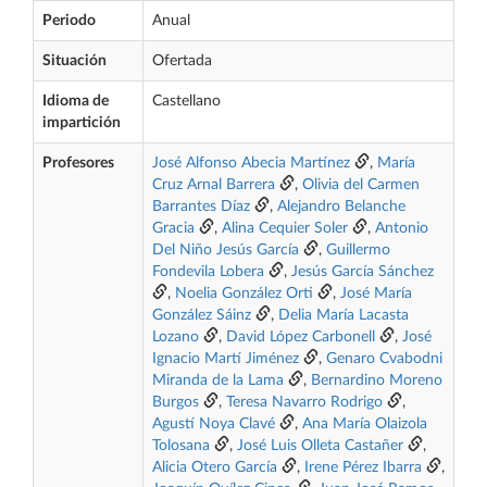
Periodo
Anual
Situación
Ofertada
Idioma de
Castellano
impartición
Profesores
José Alfonso Abecia Martínez
,
María
Cruz Arnal Barrera
,
Olivia del Carmen
Barrantes Díaz
,
Alejandro Belanche
Gracia
,
Alina Cequier Soler
,
Antonio
Del Niño Jesús García
,
Guillermo
Fondevila Lobera
,
Jesús García Sánchez
,
Noelia González Orti
,
José María
González Sáinz
,
Delia María Lacasta
Lozano
,
David López Carbonell
,
José
Ignacio Martí Jiménez
,
Genaro Cvabodni
Miranda de la Lama
,
Bernardino Moreno
Burgos
,
Teresa Navarro Rodrigo
,
Agustí Noya Clavé
,
Ana María Olaizola
Tolosana
,
José Luis Olleta Castañer
,
Alicia Otero García
,
Irene Pérez Ibarra
,