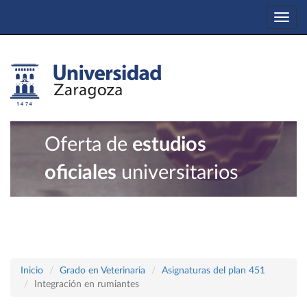
Togg
navi
Oferta de
estudios
oficiales
universitarios
Inicio
Grado en Veterinaria
Asignaturas del plan 451
Integración en rumiantes