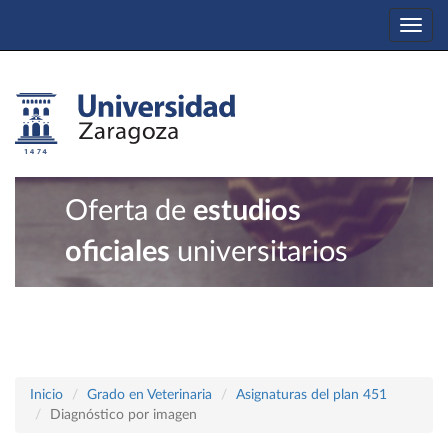
Togg
navi
Oferta de
estudios
oficiales
universitarios
Inicio
Grado en Veterinaria
Asignaturas del plan 451
Diagnóstico por imagen