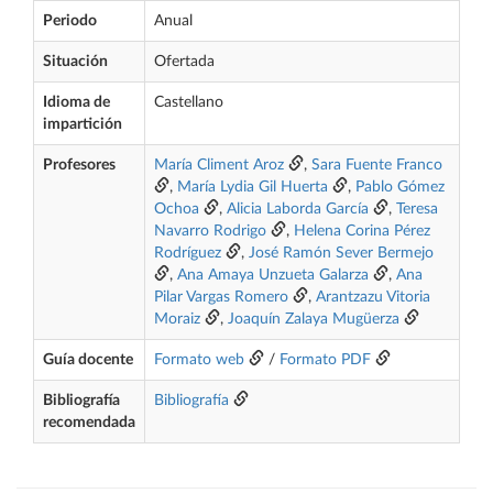
Periodo
Anual
Situación
Ofertada
Idioma de
Castellano
impartición
Profesores
María Climent Aroz
,
Sara Fuente Franco
,
María Lydia Gil Huerta
,
Pablo Gómez
Ochoa
,
Alicia Laborda García
,
Teresa
Navarro Rodrigo
,
Helena Corina Pérez
Rodríguez
,
José Ramón Sever Bermejo
,
Ana Amaya Unzueta Galarza
,
Ana
Pilar Vargas Romero
,
Arantzazu Vitoria
Moraiz
,
Joaquín Zalaya Mugüerza
Guía docente
Formato web
/
Formato PDF
Bibliografía
Bibliografía
recomendada