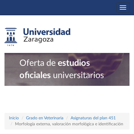
Togg
navi
Oferta de
estudios
oficiales
universitarios
Inicio
Grado en Veterinaria
Asignaturas del plan 451
Morfología externa, valoración morfológica e identificación