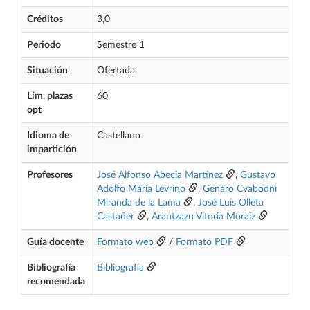
Créditos
3,0
Periodo
Semestre 1
Situación
Ofertada
Lím. plazas
60
opt
Idioma de
Castellano
impartición
Profesores
José Alfonso Abecia Martínez
,
Gustavo
Adolfo María Levrino
,
Genaro Cvabodni
Miranda de la Lama
,
José Luis Olleta
Castañer
,
Arantzazu Vitoria Moraiz
Guía docente
Formato web
/
Formato PDF
Bibliografía
Bibliografía
recomendada