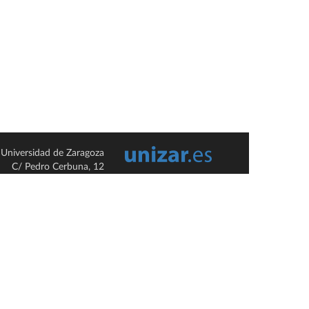
Universidad de Zaragoza
C/ Pedro Cerbuna, 12
ES-50009 Zaragoza
España / Spain
Tel: +34 976761000
ciu@unizar.es
Q-5018001-G