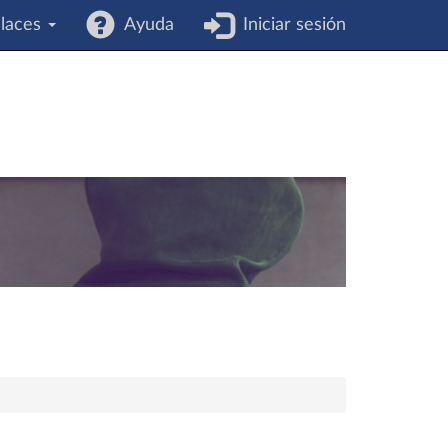
laces
Ayuda
Iniciar sesión