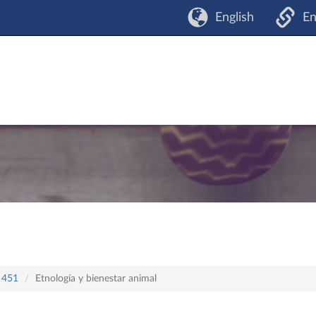
English
En
n 451
Etnología y bienestar animal