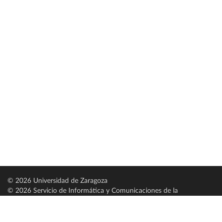
© 2026 Universidad de Zaragoza
© 2026 Servicio de Informática y Comunicaciones de la
Universidad de Zaragoza (
SICUZ
)
Universidad de Zaragoza
C/ Pedro Cerbuna, 12