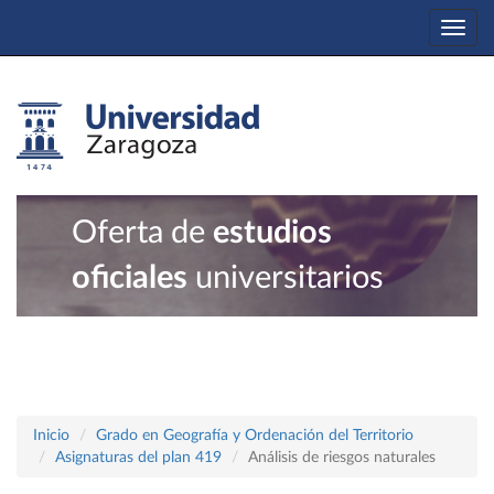
Togg
navi
Oferta de
estudios
oficiales
universitarios
Inicio
Grado en Geografía y Ordenación del Territorio
Asignaturas del plan 419
Análisis de riesgos naturales