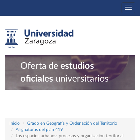
Togg
navi
Oferta de
estudios
oficiales
universitarios
Inicio
Grado en Geografía y Ordenación del Territorio
Asignaturas del plan 419
Los espacios urbanos: procesos y organización territorial