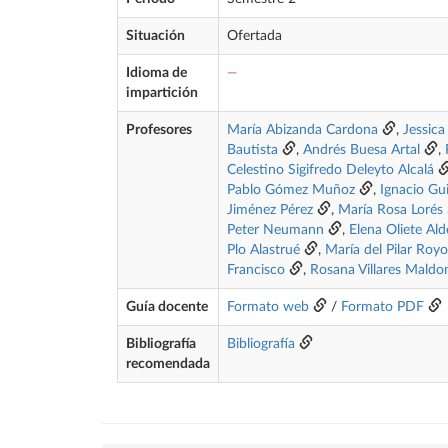
Situación
Ofertada
Idioma de
—
impartición
Profesores
María Abizanda Cardona
,
Jessica
Bautista
,
Andrés Buesa Artal
,
Celestino Sigifredo Deleyto Alcalá
Pablo Gómez Muñoz
,
Ignacio Gui
Jiménez Pérez
,
María Rosa Lorés
Peter Neumann
,
Elena Oliete Ald
Plo Alastrué
,
María del Pilar Roy
Francisco
,
Rosana Villares Mald
Guía docente
Formato web
/
Formato PDF
Bibliografía
Bibliografía
recomendada