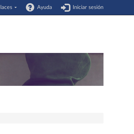
laces
Ayuda
Iniciar sesión