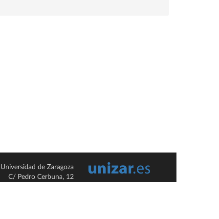
Universidad de Zaragoza
C/ Pedro Cerbuna, 12
ES-50009 Zaragoza
España / Spain
Tel: +34 976761000
ciu@unizar.es