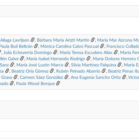
 Aliaga Lavrijsen
,
Bárbara María Arizti Martín
,
María Mar Azcona Mo
Paula Buil Beltrán
,
Mónica Carolina Calvo Pascual
,
Francisco Collad
,
Julia Echeverría Domingo
,
María Teresa Escudero Alías
,
María Fer
llén Galve
,
María Isabel Herrando Rodrigo
,
María Dolores Herrero 
 Sanz
,
María José Luzón Marco
,
Silvia Martínez Falquina
,
María E
ea
,
Beatriz Oria Gómez
,
Rubén Peinado Abarrio
,
Beatriz Penas I
o Grasa
,
Carmen Sáez González
,
Ana Eugenia Sancho Ortiz
,
Victo
onado
,
Paula Wood Borque