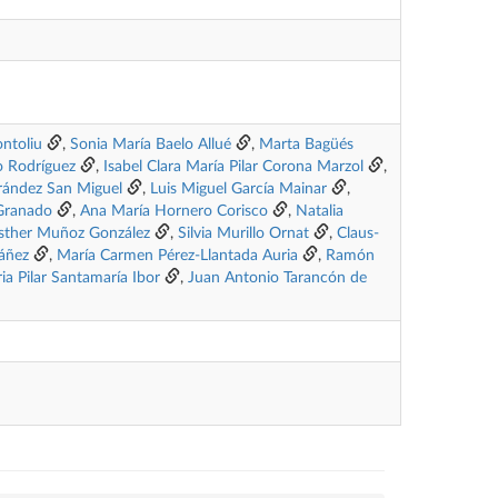
ntoliu
,
Sonia María Baelo Allué
,
Marta Bagüés
o Rodríguez
,
Isabel Clara María Pilar Corona Marzol
,
rández San Miguel
,
Luis Miguel García Mainar
,
Granado
,
Ana María Hornero Corisco
,
Natalia
sther Muñoz González
,
Silvia Murillo Ornat
,
Claus-
báñez
,
María Carmen Pérez-Llantada Auria
,
Ramón
ria Pilar Santamaría Ibor
,
Juan Antonio Tarancón de