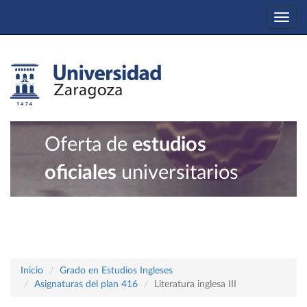
Togg
navi
Oferta de
estudios
oficiales
universitarios
Inicio
Grado en Estudios Ingleses
Asignaturas del plan 416
Literatura inglesa III