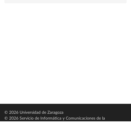
© 2026 Universidad de Zaragoza
© 2026 Servicio de Informática y Comunicaciones de la
Universidad de Zaragoza (
SICUZ
)
Universidad de Zaragoza