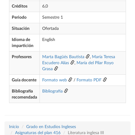
Créditos
6,0
Periodo
Semestre 1
Situación
Ofertada
Idioma de
English
impartición
Profesores
Marta Bagüés Bautista
,
María Teresa
Escudero Alías
,
María del Pilar Royo
Grasa
Guía docente
Formato web
/
Formato PDF
Bibliografía
Bibliografía
recomendada
Inicio
Grado en Estudios Ingleses
Asignaturas del plan 416
Literatura inglesa III